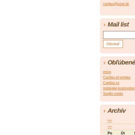
caritas@azet.sk
Mail list
Obľúbené
rmvn
Caritas et veritas
Caritas.cz
nebeske kralovstvo
Svetlo sveta
Archív
<<
<<
Po
Út