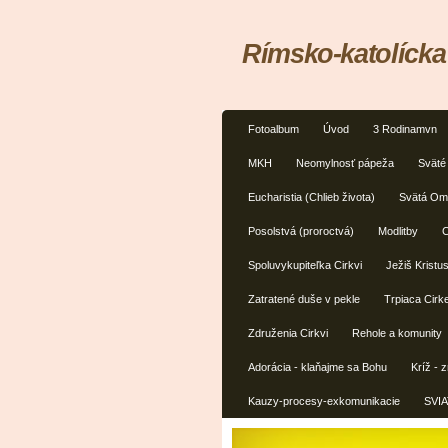
Rímsko-katolícka
Fotoalbum
Úvod
3 Rodinamvn
MKH
Neomylnosť pápeža
Sväté 
Eucharistia (Chlieb života)
Svätá Omš
Posolstvá (proroctvá)
Modlitby
C
Spoluvykupiteľka Cirkvi
Ježiš Kristu
Zatratené duše v pekle
Trpiaca Cirke
Združenia Cirkvi
Rehole a komunity
Adorácia - klaňajme sa Bohu
Kríž - 
Kauzy-procesy-exkomunikacie
SVIA