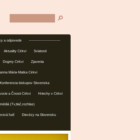
ky a odpovede
-------------------------
Aktuality Cirkvi
Sviatosti
Dogmy Cirkvi
Zjavenia
anna Mária-Matka Cirkvi
Konferencia biskupov Slovenska
ocie a Čnosti Cirkvi
Hriechy v Cirkvi
édiá (Tv,tlač,rozhlas)
ctvá ľudí
Diecézy na Slovensku