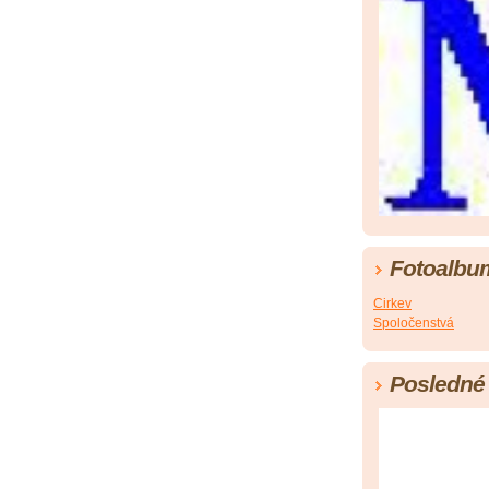
Fotoalbu
Cirkev
Spoločenstvá
Posledné 