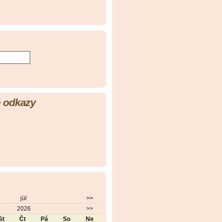
 odkazy
júl
>>
2026
>>
St
Čt
Pá
So
Ne