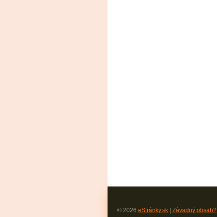
© 2026
eStránky.sk
|
Závadný obsah?