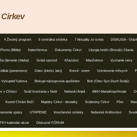
 Cirkev
4 Životný program
5 centrálna stránka
7 Aktuality zo sveta
DISKUSIA - Otáz
Písmo (Biblia)
Katechizmus
Dokumenty Cirkvi
Liturgia hodín (Breviár) čítania
a (lámanie chleba)
Svätá spoveď
Kňazstvo
Manželstvo
Vyznanie viery
elibát (panenstvo)
Odev (klerici, laici)
Koncil - snem
Vzkriesenie mŕtvych
P
s-Vykupiteľ ľudstva
Biskupi-nástupcovia apoštolov
Boh (Otec-Syn-Duch Svätý)
v v Očistci
Svätí kresťania v Nebi
Nebeskí Anjeli
MKH-MariaKnazHnutie
Ov
Kostol-Chrám Boží
Majetky Cirkvi - desiatky
Sväteniny Cirkvi
Pôst
Masm
znamenie spásy
UTRPENIE
Kresťanské stránky
Nebeské Kráľovstvo
Svede
TKY-kalendár-akcie
Diskusné FÓRUM