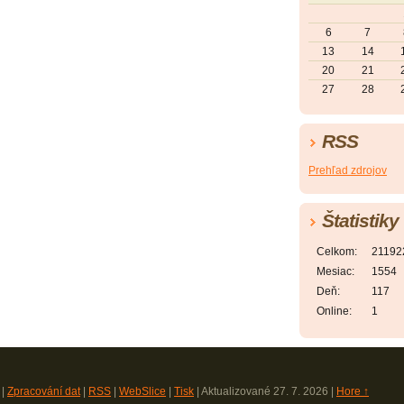
6
7
13
14
20
21
27
28
RSS
Prehľad zdrojov
Štatistiky
Celkom:
21192
Mesiac:
1554
Deň:
117
Online:
1
|
Zpracování dat
|
RSS
|
WebSlice
|
Tisk
|
Aktualizované 27. 7. 2026
|
Hore ↑