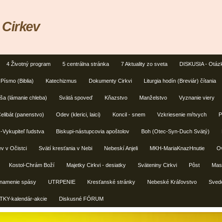
 Cirkev
4 Životný program
5 centrálna stránka
7 Aktuality zo sveta
DISKUSIA - Otáz
Písmo (Biblia)
Katechizmus
Dokumenty Cirkvi
Liturgia hodín (Breviár) čítania
a (lámanie chleba)
Svätá spoveď
Kňazstvo
Manželstvo
Vyznanie viery
elibát (panenstvo)
Odev (klerici, laici)
Koncil - snem
Vzkriesenie mŕtvych
P
s-Vykupiteľ ľudstva
Biskupi-nástupcovia apoštolov
Boh (Otec-Syn-Duch Svätý)
v v Očistci
Svätí kresťania v Nebi
Nebeskí Anjeli
MKH-MariaKnazHnutie
Ov
Kostol-Chrám Boží
Majetky Cirkvi - desiatky
Sväteniny Cirkvi
Pôst
Masm
znamenie spásy
UTRPENIE
Kresťanské stránky
Nebeské Kráľovstvo
Svede
TKY-kalendár-akcie
Diskusné FÓRUM