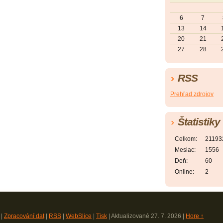
6
7
13
14
20
21
27
28
RSS
Prehľad zdrojov
Štatistiky
Celkom:
21193
Mesiac:
1556
Deň:
60
Online:
2
|
Zpracování dat
|
RSS
|
WebSlice
|
Tisk
|
Aktualizované 27. 7. 2026
|
Hore ↑