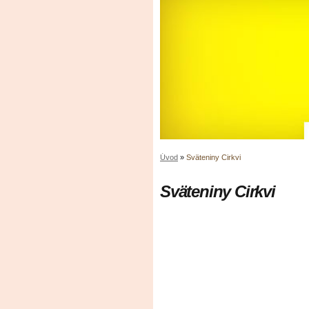
Úvod
»
Sväteniny Cirkvi
Sväteniny Cirkvi