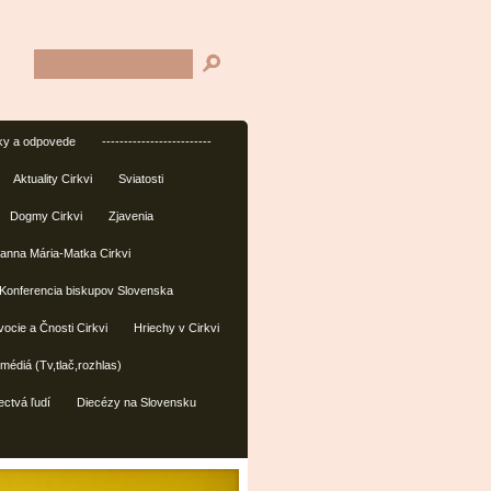
ky a odpovede
-------------------------
Aktuality Cirkvi
Sviatosti
Dogmy Cirkvi
Zjavenia
anna Mária-Matka Cirkvi
Konferencia biskupov Slovenska
ocie a Čnosti Cirkvi
Hriechy v Cirkvi
édiá (Tv,tlač,rozhlas)
ctvá ľudí
Diecézy na Slovensku