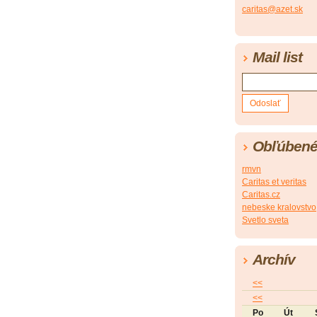
caritas@azet.sk
Mail list
Obľúbené
rmvn
Caritas et veritas
Caritas.cz
nebeske kralovstvo
Svetlo sveta
Archív
<<
<<
Po
Út