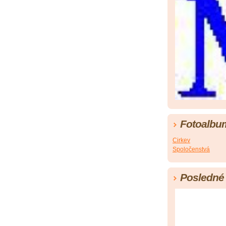
Fotoalbu
Cirkev
Spoločenstvá
Posledné 