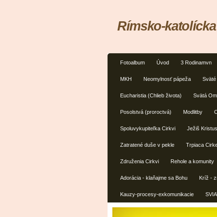
Rímsko-katolícka
Fotoalbum
Úvod
3 Rodinamvn
MKH
Neomylnosť pápeža
Sväté 
Eucharistia (Chlieb života)
Svätá Omš
Posolstvá (proroctvá)
Modlitby
C
Spoluvykupiteľka Cirkvi
Ježiš Kristu
Zatratené duše v pekle
Trpiaca Cirke
Združenia Cirkvi
Rehole a komunity
Adorácia - klaňajme sa Bohu
Kríž - 
Kauzy-procesy-exkomunikacie
SVIA