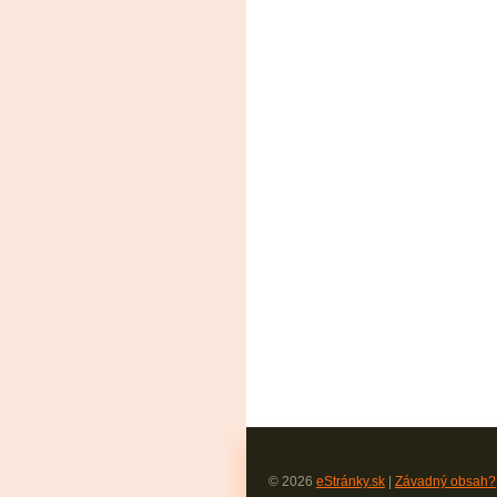
© 2026
eStránky.sk
|
Závadný obsah?