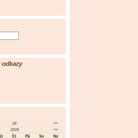
 odkazy
júl
>>
2026
>>
St
Čt
Pá
So
Ne