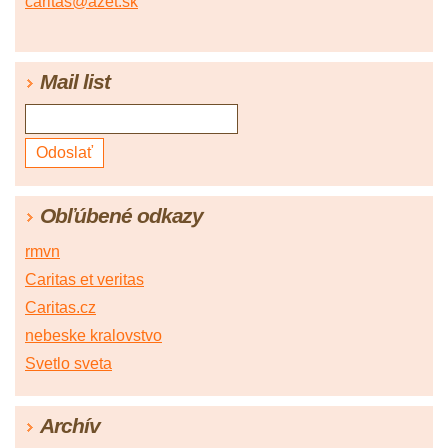
caritas@azet.sk
Mail list
Obľúbené odkazy
rmvn
Caritas et veritas
Caritas.cz
nebeske kralovstvo
Svetlo sveta
Archív